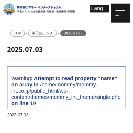
TOP
本日のランチ
2025.07.03
2025.07.03
Warning
: Attempt to read property "name"
on array in
/home/mommy/mommy-
int.co.jp/public_html/wp-
content/themes/mommy_int_theme/single.php
on line
19
2025.07.03