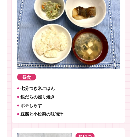
昼食
七分つき米ごはん
銀だらの照り焼き
ポテしらす
豆腐と小松菜の味噌汁
おやつ