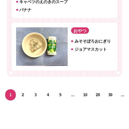
キャベツのえのきのスープ
バナナ
おやつ
みそそぼろおにぎり
ジョアマスカット
1
2
3
4
5
...
10
20
30
...