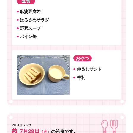
昼食
麻婆豆腐丼
はるさめサラダ
野菜スープ
パイン缶
おやつ
仲良しサンド
牛乳
2026.07.28
7月28日
の給食です。
（火）