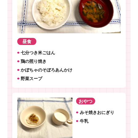
昼食
七分つき米ごはん
鶏の照り焼き
かぼちゃのそぼろあんかけ
野菜スープ
おやつ
みそ焼きおにぎり
牛乳