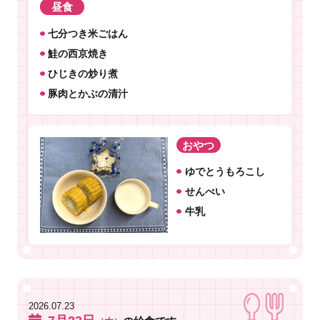
昼食
七分つき米ごはん
鮭の西京焼き
ひじきの炒り煮
豚肉とかぶの清汁
おやつ
ゆでとうもろこし
せんべい
牛乳
2026.07.23