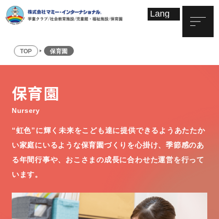
TOP
保育園
保育園
Nursery
“虹色”に輝く未来をこども達に提供できるようあたたか
い家庭にいるような保育園づくりを心掛け、季節感のあ
る年間行事や、おこさまの成長に合わせた運営を行って
います。