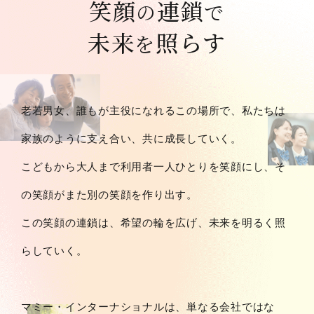
笑顔
連鎖
の
で
未来
照らす
を
老若男女、誰もが主役になれるこの場所で、私たちは
家族のように支え合い、共に成長していく。
こどもから大人まで利用者一人ひとりを笑顔にし、そ
の笑顔がまた別の笑顔を作り出す。
この笑顔の連鎖は、希望の輪を広げ、未来を明るく照
らしていく。
マミー・インターナショナルは、単なる会社ではな