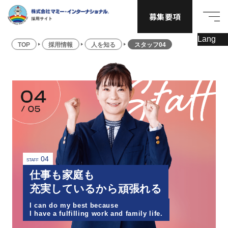
募集要項
TOP
採用情報
人を知る
スタッフ04
04
STAFF
仕事も家庭も
充実しているから頑張れる
I can do my best because
I have a fulfilling work and family life.