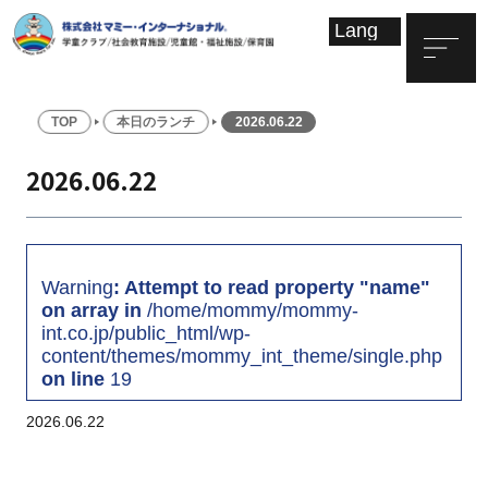
TOP
本日のランチ
2026.06.22
2026.06.22
Warning
: Attempt to read property "name"
on array in
/home/mommy/mommy-
int.co.jp/public_html/wp-
content/themes/mommy_int_theme/single.php
on line
19
2026.06.22