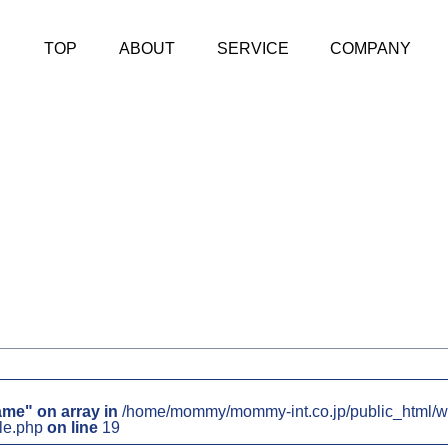
TOP
ABOUT
SERVICE
COMPANY
ame" on array in
/home/mommy/mommy-int.co.jp/public_html/w
le.php
on line
19