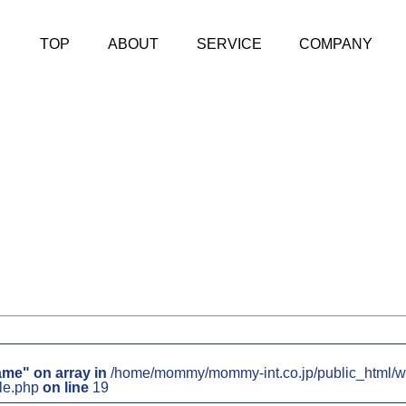
TOP
ABOUT
SERVICE
COMPANY
ame" on array in
/home/mommy/mommy-int.co.jp/public_html/w
le.php
on line
19