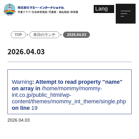
TOP
本日のランチ
2026.04.03
2026.04.03
Warning
: Attempt to read property "name"
on array in
/home/mommy/mommy-
int.co.jp/public_html/wp-
content/themes/mommy_int_theme/single.php
on line
19
2026.04.03