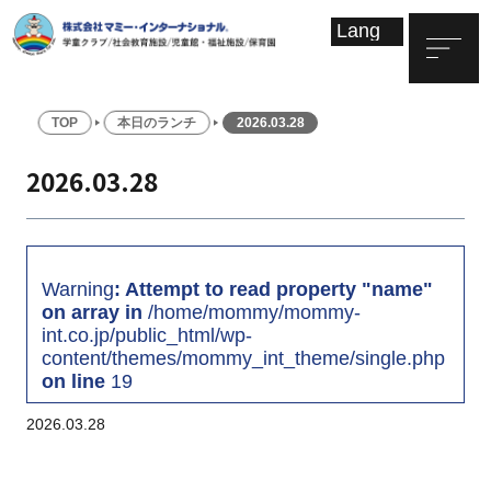
TOP
本日のランチ
2026.03.28
2026.03.28
Warning
: Attempt to read property "name"
on array in
/home/mommy/mommy-
int.co.jp/public_html/wp-
content/themes/mommy_int_theme/single.php
on line
19
2026.03.28