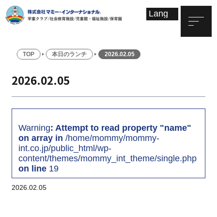
TOP
本日のランチ
2026.02.05
2026.02.05
Warning
: Attempt to read property "name"
on array in
/home/mommy/mommy-
int.co.jp/public_html/wp-
content/themes/mommy_int_theme/single.php
on line
19
2026.02.05