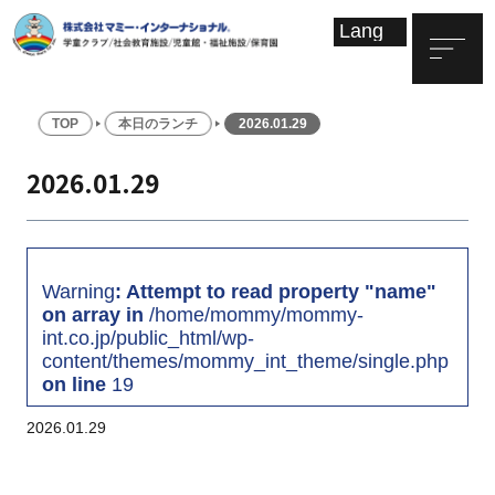
TOP
本日のランチ
2026.01.29
2026.01.29
Warning
: Attempt to read property "name"
on array in
/home/mommy/mommy-
int.co.jp/public_html/wp-
content/themes/mommy_int_theme/single.php
on line
19
2026.01.29