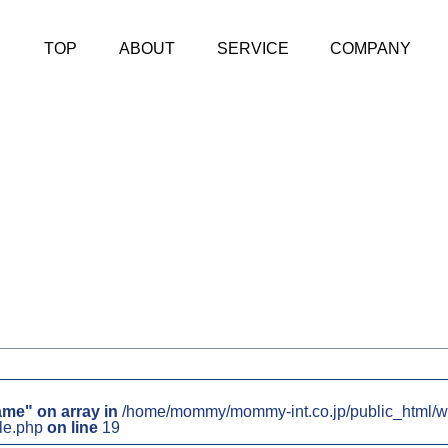
TOP
ABOUT
SERVICE
COMPANY
ame" on array in
/home/mommy/mommy-int.co.jp/public_html/w
le.php
on line
19