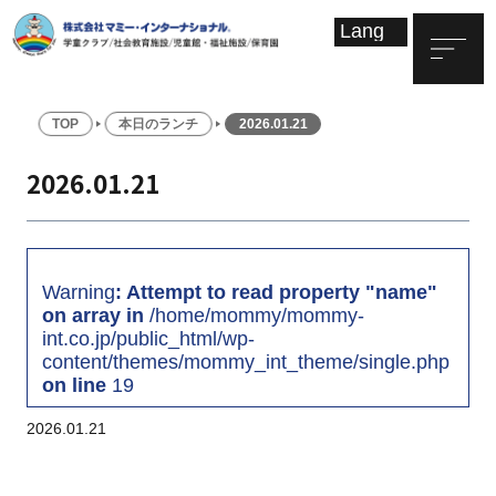
TOP
本日のランチ
2026.01.21
2026.01.21
Warning
: Attempt to read property "name"
on array in
/home/mommy/mommy-
int.co.jp/public_html/wp-
content/themes/mommy_int_theme/single.php
on line
19
2026.01.21