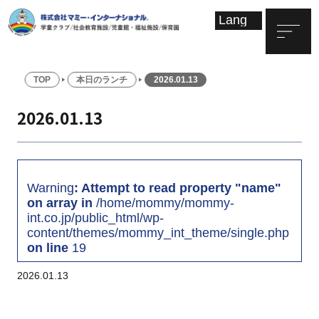
TOP
本日のランチ
2026.01.13
2026.01.13
Warning
: Attempt to read property "name"
on array in
/home/mommy/mommy-
int.co.jp/public_html/wp-
content/themes/mommy_int_theme/single.php
on line
19
2026.01.13