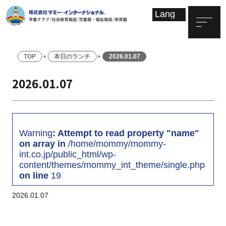
TOP
本日のランチ
2026.01.07
2026.01.07
Warning
: Attempt to read property "name"
on array in
/home/mommy/mommy-
int.co.jp/public_html/wp-
content/themes/mommy_int_theme/single.php
on line
19
2026.01.07