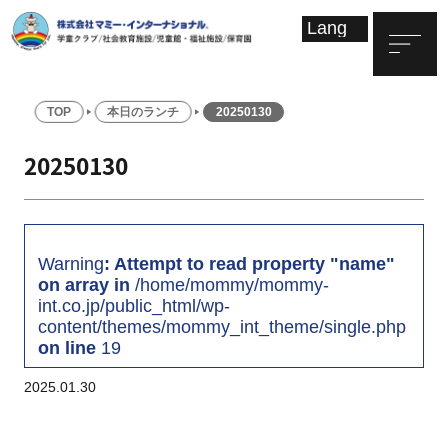
TOP
本日のランチ
20250130
20250130
Warning
: Attempt to read property "name"
on array in
/home/mommy/mommy-
int.co.jp/public_html/wp-
content/themes/mommy_int_theme/single.php
on line
19
2025.01.30