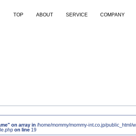
TOP
ABOUT
SERVICE
COMPANY
ame" on array in
/home/mommy/mommy-int.co.jp/public_html/w
le.php
on line
19