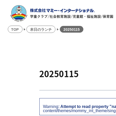
TOP
本日のランチ
20250115
20250115
Warning
: Attempt to read property "n
content/themes/mommy_int_theme/sing