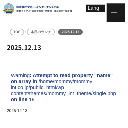
TOP
本日のランチ
2025.12.13
2025.12.13
Warning
: Attempt to read property "name"
on array in
/home/mommy/mommy-
int.co.jp/public_html/wp-
content/themes/mommy_int_theme/single.php
on line
19
2025.12.13