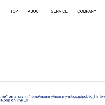
TOP
ABOUT
SERVICE
COMPANY
ame" on array in
/home/mommy/mommy-int.co.jp/public_html/w
le.php
on line
19