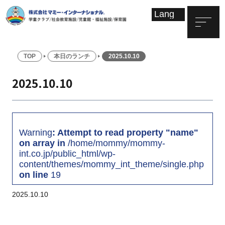
TOP
本日のランチ
2025.10.10
2025.10.10
Warning
: Attempt to read property "name"
on array in
/home/mommy/mommy-
int.co.jp/public_html/wp-
content/themes/mommy_int_theme/single.php
on line
19
2025.10.10