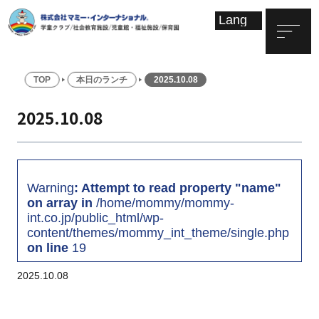
TOP
本日のランチ
2025.10.08
2025.10.08
Warning
: Attempt to read property "name"
on array in
/home/mommy/mommy-
int.co.jp/public_html/wp-
content/themes/mommy_int_theme/single.php
on line
19
2025.10.08