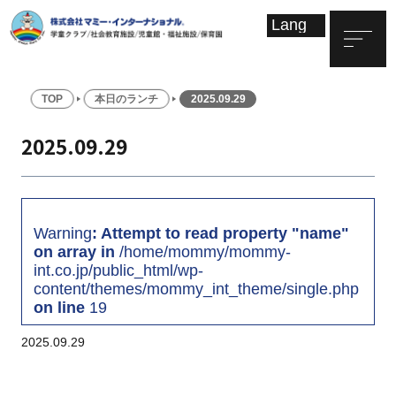
TOP
本日のランチ
2025.09.29
2025.09.29
Warning
: Attempt to read property "name"
on array in
/home/mommy/mommy-
int.co.jp/public_html/wp-
content/themes/mommy_int_theme/single.php
on line
19
2025.09.29