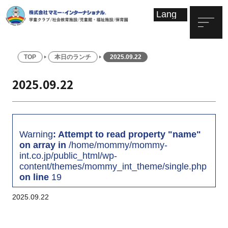
TOP
本日のランチ
2025.09.22
2025.09.22
Warning
: Attempt to read property "name"
on array in
/home/mommy/mommy-
int.co.jp/public_html/wp-
content/themes/mommy_int_theme/single.php
on line
19
2025.09.22