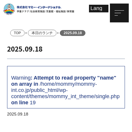
TOP
本日のランチ
2025.09.18
2025.09.18
Warning
: Attempt to read property "name"
on array in
/home/mommy/mommy-
int.co.jp/public_html/wp-
content/themes/mommy_int_theme/single.php
on line
19
2025.09.18