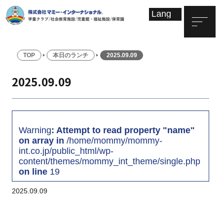
TOP
本日のランチ
2025.09.09
2025.09.09
Warning
: Attempt to read property "name"
on array in
/home/mommy/mommy-
int.co.jp/public_html/wp-
content/themes/mommy_int_theme/single.php
on line
19
2025.09.09