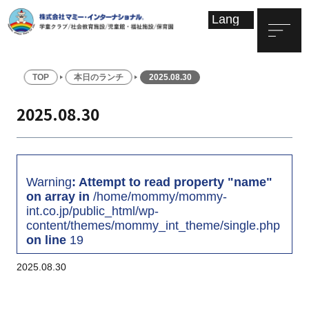
TOP
本日のランチ
2025.08.30
2025.08.30
Warning
: Attempt to read property "name"
on array in
/home/mommy/mommy-
int.co.jp/public_html/wp-
content/themes/mommy_int_theme/single.php
on line
19
2025.08.30