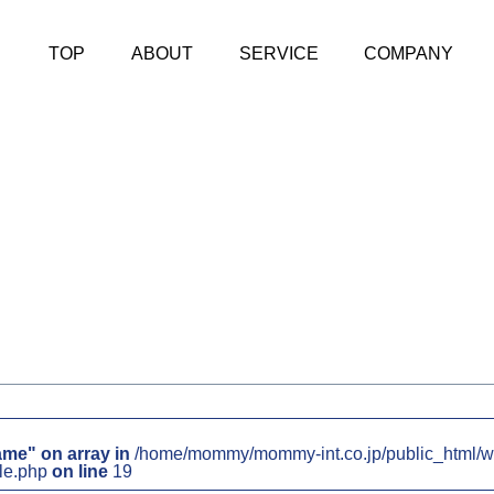
TOP
ABOUT
SERVICE
COMPANY
ame" on array in
/home/mommy/mommy-int.co.jp/public_html/w
le.php
on line
19