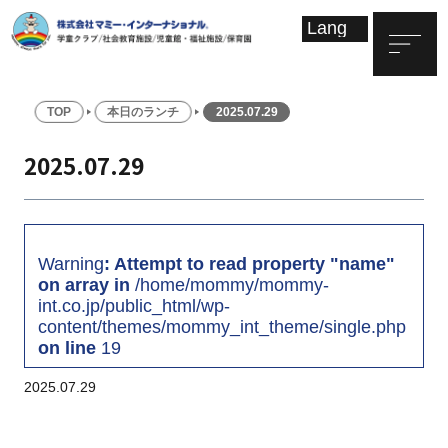
TOP
本日のランチ
2025.07.29
2025.07.29
Warning
: Attempt to read property "name"
on array in
/home/mommy/mommy-
int.co.jp/public_html/wp-
content/themes/mommy_int_theme/single.php
on line
19
2025.07.29