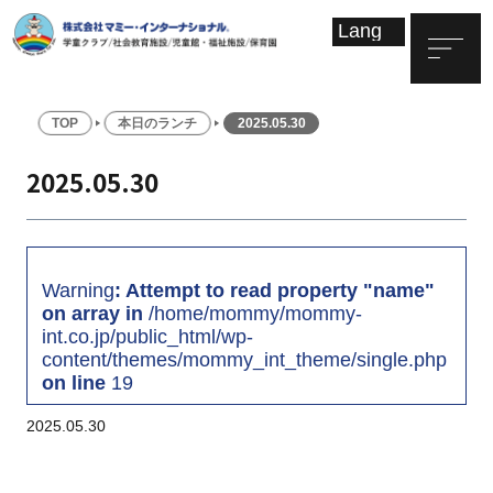
TOP
本日のランチ
2025.05.30
2025.05.30
Warning
: Attempt to read property "name"
on array in
/home/mommy/mommy-
int.co.jp/public_html/wp-
content/themes/mommy_int_theme/single.php
on line
19
2025.05.30