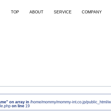
TOP
ABOUT
SERVICE
COMPANY
ame" on array in
/home/mommy/mommy-int.co.jp/public_html/w
le.php
on line
19