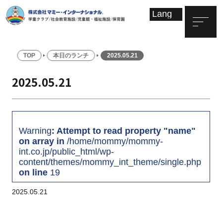
TOP
本日のランチ
2025.05.21
2025.05.21
Warning
: Attempt to read property "name"
on array in
/home/mommy/mommy-
int.co.jp/public_html/wp-
content/themes/mommy_int_theme/single.php
on line
19
2025.05.21