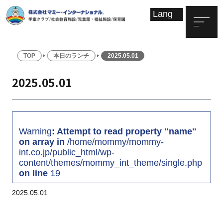
TOP
本日のランチ
2025.05.01
2025.05.01
Warning
: Attempt to read property "name"
on array in
/home/mommy/mommy-
int.co.jp/public_html/wp-
content/themes/mommy_int_theme/single.php
on line
19
2025.05.01