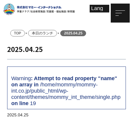
TOP
本日のランチ
2025.04.25
2025.04.25
Warning
: Attempt to read property "name"
on array in
/home/mommy/mommy-
int.co.jp/public_html/wp-
content/themes/mommy_int_theme/single.php
on line
19
2025.04.25