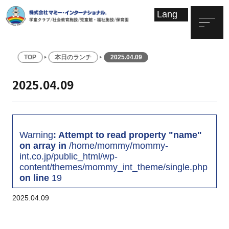
TOP
本日のランチ
2025.04.09
2025.04.09
Warning
: Attempt to read property "name"
on array in
/home/mommy/mommy-
int.co.jp/public_html/wp-
content/themes/mommy_int_theme/single.php
on line
19
2025.04.09