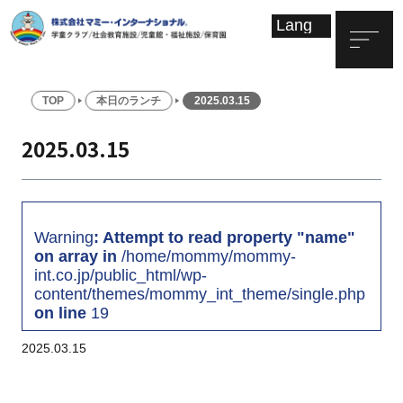
TOP
本日のランチ
2025.03.15
2025.03.15
Warning
: Attempt to read property "name"
on array in
/home/mommy/mommy-
int.co.jp/public_html/wp-
content/themes/mommy_int_theme/single.php
on line
19
2025.03.15