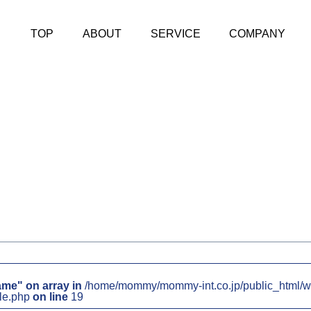
TOP
ABOUT
SERVICE
COMPANY
ame" on array in
/home/mommy/mommy-int.co.jp/public_html/w
le.php
on line
19