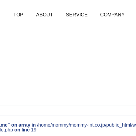
TOP
ABOUT
SERVICE
COMPANY
ame" on array in
/home/mommy/mommy-int.co.jp/public_html/w
le.php
on line
19