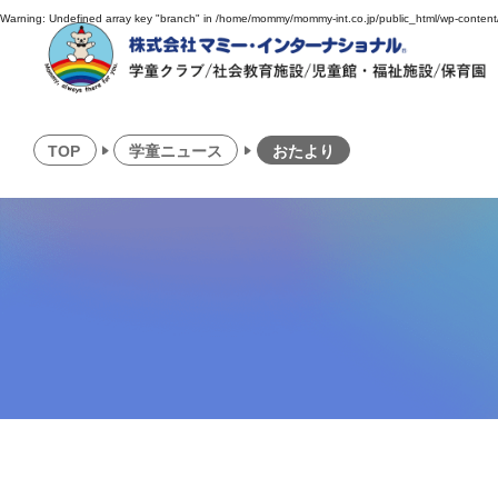
Warning
: Undefined array key "branch" in
/home/mommy/mommy-int.co.jp/public_html/wp-conten
TOP
学童ニュース
おたより