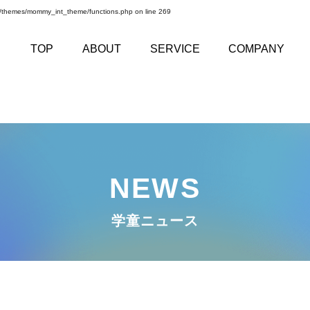
t/themes/mommy_int_theme/functions.php
on line
269
TOP
ABOUT
SERVICE
COMPANY
NEWS
学童ニュース