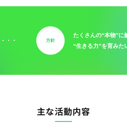
たくさんの“本物”
・・・
方針
“生きる力”を育みた
主な活動内容