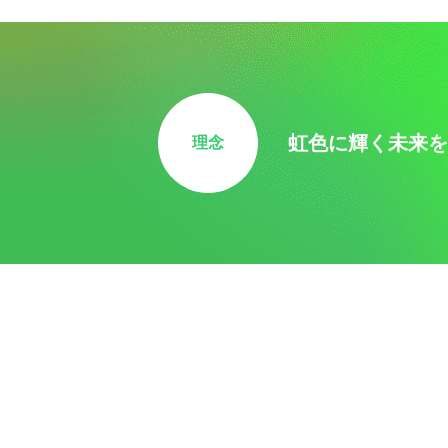
虹色に輝く未来を
理念