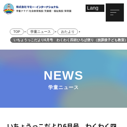
TOP
学童ニュース
おたより
いちょうっこだより6月号 わくわく四岩ひろば便り（放課後子ども教室）
NEWS
学童ニュース
いちょうっこだより6月号 わくわく四