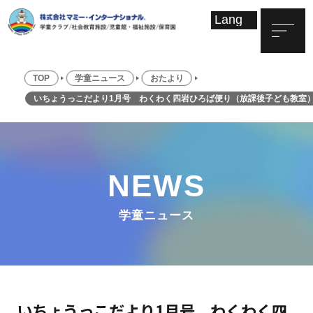
TOP
学童ニュース
おたより
いちょうっこだより1月号 わくわく四岩ひろば便り（放課後子ども教室）
NEWS
学童ニュース
いちょうっこだより1月号 わくわく四