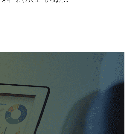
7月号 わくわく王一ひろばだ…