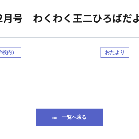
2月号 わくわく王二ひろばだよ
学校内）
おたより
一覧へ戻る