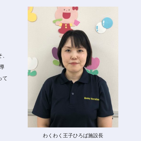
そ、
導
って
わくわく王子ひろば施設長