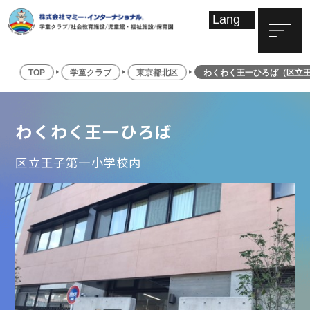
TOP
学童クラブ
東京都北区
わくわく王一ひろば（区立
わくわく王一ひろば
区立王子第一小学校内