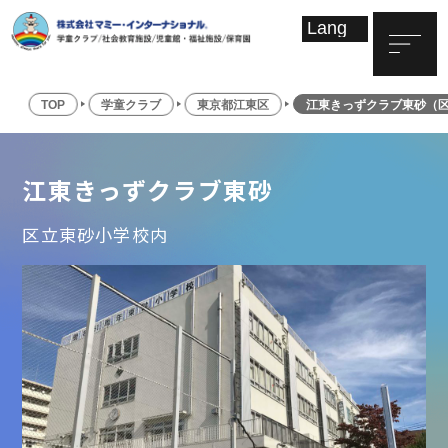
TOP
学童クラブ
東京都江東区
江東きっずクラブ東砂（
江東きっずクラブ東砂
区立東砂小学校内