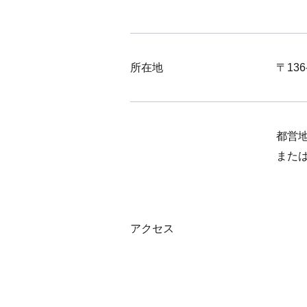
所在地
〒13
都営
また
アクセス