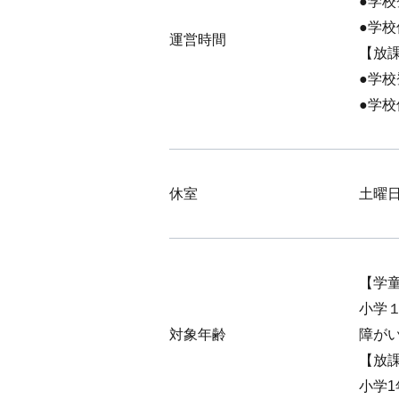
●学校
●学校
運営時間
【放
●学校
●学校
休室
土曜
【学
小学
対象年齢
障が
【放
小学1