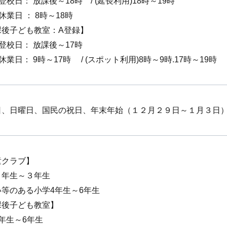
登校日： 放課後～18時 / (延長利用)18時～19時
休業日 ： 8時～18時
課後子ども教室：A登録】
登校日： 放課後～17時
休業日： 9時～17時 / (スポット利用)8時～9時.17時～19時
日、日曜日、国民の祝日、年末年始（１２月２９日～１月３日
童クラブ】
１年生～３年生
い等のある小学4年生～6年生
課後子ども教室】
年生～6年生