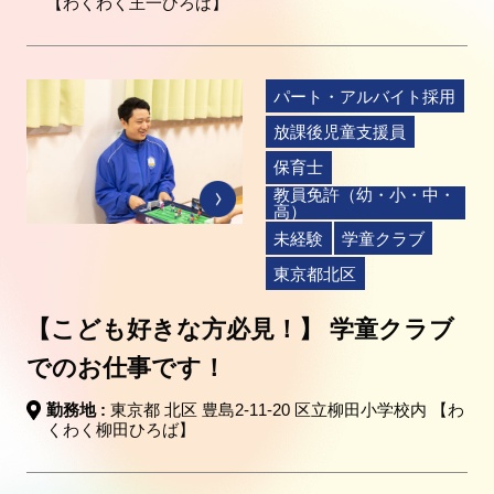
【わくわく王一ひろば】
パート・アルバイト採用
放課後児童支援員
保育士
教員免許（幼・小・中・
高）
未経験
学童クラブ
東京都北区
【こども好きな方必見！】 学童クラブ
でのお仕事です！
勤務地 :
東京都 北区 豊島2-11-20 区立柳田小学校内 【わ
くわく柳田ひろば】