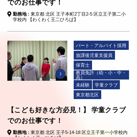
でのお仕事です！
勤務地 :
東京都 北区 王子本町2丁目2-5 区立王子第二小
学校内 【わくわく王二ひろば】
パート・アルバイト採用
放課後児童支援員
保育士
教員免許（幼・小・中・
高）
未経験
学童クラブ
東京都北区
【こども好きな方必見！】 学童クラブ
でのお仕事です！
勤務地 :
東京都 北区 王子5-14-18 区立王子第一小学校内