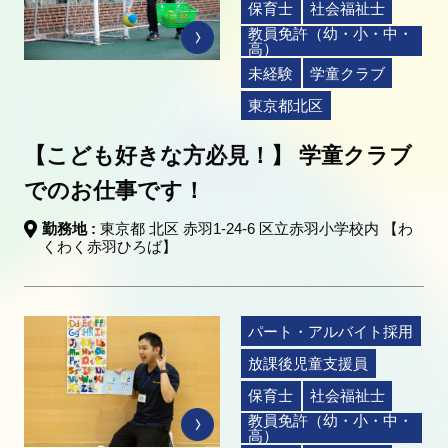
保育士
社会福祉士
教員免許（幼・小・中・
高）
未経験
学童クラブ
東京都北区
【こども好きな方必見！】 学童クラブ
でのお仕事です！
勤務地 :
東京都 北区 赤羽1-24-6 区立赤羽小学校内 【わ
くわく赤羽ひろば】
パート・アルバイト採用
放課後児童支援員
保育士
社会福祉士
教員免許（幼・小・中・
高）