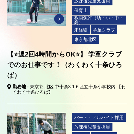
放課後児童支援員
保育士
教員免許（幼・小・中・
高）
未経験
学童クラブ
東京都北区
【⭐週2回4時間からOK⭐】 学童クラブ
でのお仕事です！（わくわく十条ひろ
ば）
勤務地 :
東京都 北区 中十条3-1-6 区立十条小学校内 【わ
くわく十条ひろば】
パート・アルバイト採用
放課後児童支援員