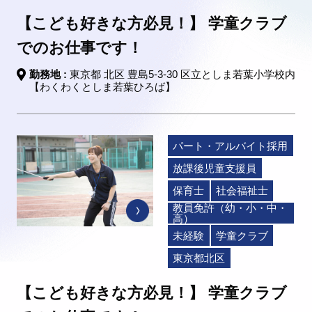
【こども好きな方必見！】 学童クラブ
でのお仕事です！
勤務地 :
東京都 北区 豊島5-3-30 区立としま若葉小学校内
【わくわくとしま若葉ひろば】
パート・アルバイト採用
放課後児童支援員
保育士
社会福祉士
教員免許（幼・小・中・
高）
未経験
学童クラブ
東京都北区
【こども好きな方必見！】 学童クラブ