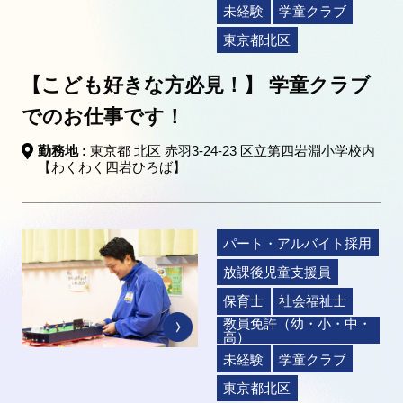
未経験
学童クラブ
東京都北区
【こども好きな方必見！】 学童クラブ
でのお仕事です！
勤務地 :
東京都 北区 赤羽3-24-23 区立第四岩淵小学校内
【わくわく四岩ひろば】
パート・アルバイト採用
放課後児童支援員
保育士
社会福祉士
教員免許（幼・小・中・
高）
未経験
学童クラブ
東京都北区