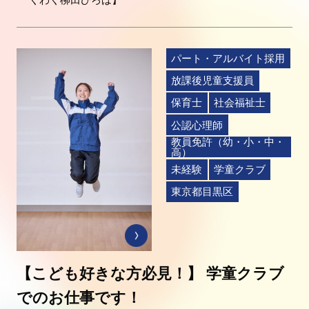
パート・アルバイト採用
放課後児童支援員
保育士
社会福祉士
公認心理師
教員免許（幼・小・中・
高）
未経験
学童クラブ
東京都目黒区
【こども好きな方必見！】 学童クラブ
でのお仕事です！