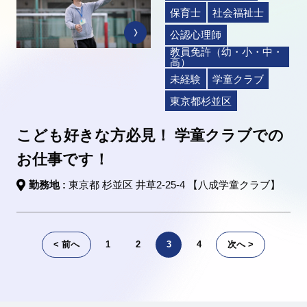
保育士
社会福祉士
公認心理師
教員免許（幼・小・中・
高）
未経験
学童クラブ
東京都杉並区
こども好きな方必見！ 学童クラブでの
お仕事です！
勤務地 :
東京都 杉並区 井草2-25-4 【八成学童クラブ】
< 前へ
1
2
3
4
次へ >