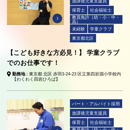
放課後児童支援員
保育士
社会福祉士
教員免許（幼・小・中・
高）
未経験
学童クラブ
東京都北区
【こども好きな方必見！】 学童クラブ
でのお仕事です！
勤務地 :
東京都 北区 赤羽3-24-23 区立第四岩淵小学校内
【わくわく四岩ひろば】
パート・アルバイト採用
放課後児童支援員
保育士
社会福祉士
教員免許（幼・小・中・