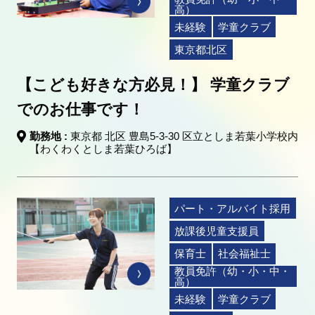
高）
未経験
学童クラブ
東京都北区
【こども好きな方必見！】 学童クラブ
でのお仕事です！
勤務地 :
東京都 北区 豊島5-3-30 区立としま若葉小学校内
【わくわくとしま若葉ひろば】
パート・アルバイト採用
放課後児童支援員
保育士
社会福祉士
教員免許（幼・小・中・
高）
未経験
学童クラブ