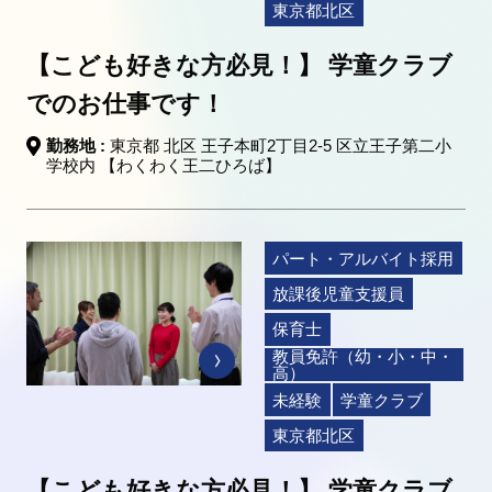
東京都北区
【こども好きな方必見！】 学童クラブ
でのお仕事です！
勤務地 :
東京都 北区 王子本町2丁目2-5 区立王子第二小
学校内 【わくわく王二ひろば】
パート・アルバイト採用
放課後児童支援員
保育士
教員免許（幼・小・中・
高）
未経験
学童クラブ
東京都北区
【こども好きな方必見！】 学童クラブ