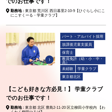
でのお仕事です！
勤務地 :
東京都 荒川区 西日暮里2-10-9【ひぐらし小にこ
にこすくーる・学童クラブ】
パート・アルバイト採用
放課後児童支援員
保育士
教員免許（幼・小・中・
高）
未経験
学童クラブ
東京都北区
【こども好きな方必見！】 学童クラブ
でのお仕事です！
勤務地 :
東京都 北区 豊島2-11-20 区立柳田小学校内 【わ
くわく柳田ひろば】