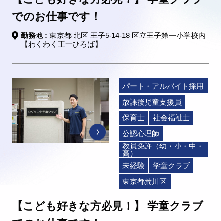
でのお仕事です！
勤務地 :
東京都 北区 王子5-14-18 区立王子第一小学校内
【わくわく王一ひろば】
パート・アルバイト採用
放課後児童支援員
保育士
社会福祉士
公認心理師
教員免許（幼・小・中・
高）
未経験
学童クラブ
東京都荒川区
【こども好きな方必見！】 学童クラブ