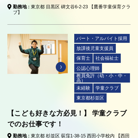
勤務地 :
東京都 目黒区 碑文谷6-2-23 【鷹番学童保育クラ
ブ】
パート・アルバイト採用
放課後児童支援員
保育士
社会福祉士
公認心理師
教員免許（幼・小・中・
高）
未経験
学童クラブ
東京都杉並区
【こども好きな方必見！】 学童クラブ
でのお仕事です！
勤務地 :
東京都 杉並区 荻窪1-38-15 西田小学校内 【西田